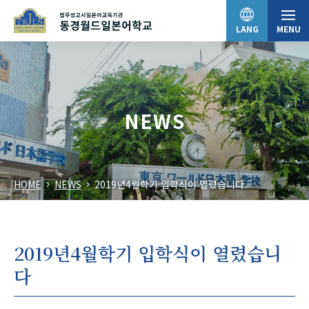
LANG
MENU
日本語
NEWS
English
HOME
NEWS
2019년4월학기 입학식이 열렸습니다
中文（简体）
한국어
2019년4월학기 입학식이 열렸습니
다
Tiếng Việt