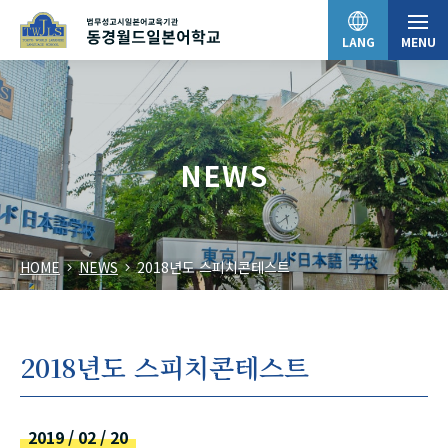
LANG
MENU
日本語
NEWS
English
HOME
NEWS
2018년도 스피치콘테스트
中文（简体）
한국어
2018년도 스피치콘테스트
Tiếng Việt
2019 / 02 / 20