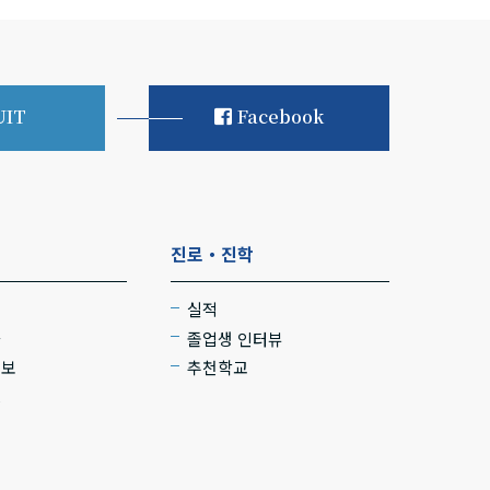
UIT
Facebook
진로・진학
실적
사
졸업생 인터뷰
정보
추천학교
트