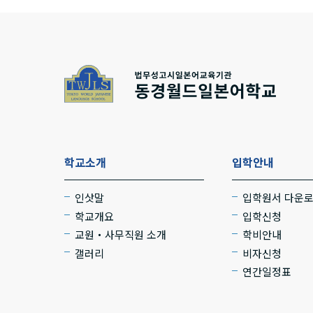
학교소개
입학안내
인삿말
입학원서 다운
학교개요
입학신청
교원・사무직원 소개
학비안내
갤러리
비자신청
연간일정표