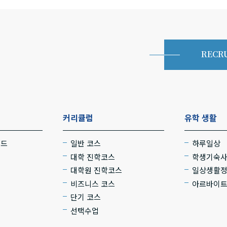
RECR
커리큘럼
유학 생활
로드
일반 코스
하루일상
대학 진학코스
학생기숙
대학원 진학코스
일상생활
비즈니스 코스
아르바이
단기 코스
선택수업