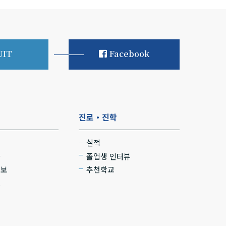
UIT
Facebook
진로・진학
실적
사
졸업생 인터뷰
정보
추천학교
트