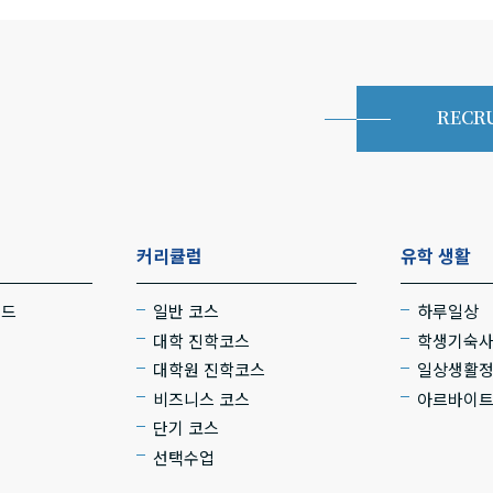
RECR
커리큘럼
유학 생활
로드
일반 코스
하루일상
대학 진학코스
학생기숙
대학원 진학코스
일상생활
비즈니스 코스
아르바이
단기 코스
선택수업