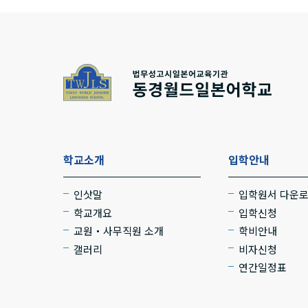
학교소개
입학안내
인삿말
입학원서 다운
학교개요
입학신청
교원・사무직원 소개
학비안내
갤러리
비자신청
연간일정표