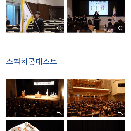
русский
스피치콘테스트