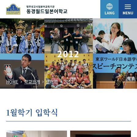
LANG
MENU
日本語
2012
English
HOME
학교소개
갤러리
2012
中文（简体）
한국어
1월학기 입학식
Tiếng Việt