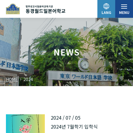
LANG
MENU
日本語
NEWS
English
HOME
2024
中文（简体）
한국어
2024 / 07 / 05
Tiếng Việt
2024년 7월학기 입학식