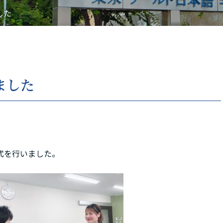
した
Tiếng Việt
русский
ました
与式を行いました。