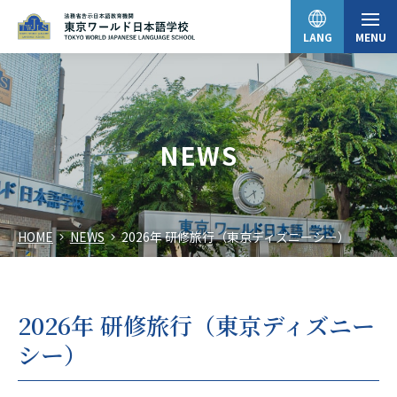
LANG
MENU
日本語
NEWS
English
HOME
NEWS
2026年 研修旅行（東京ディズニーシー）
中文（简体）
한국어
2026年 研修旅行（東京ディズニー
シー）
Tiếng Việt