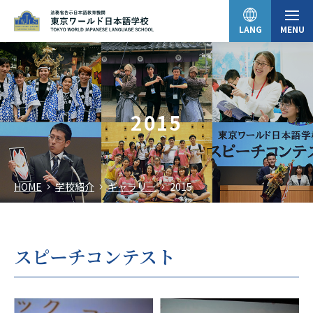
LANG
MENU
日本語
2015
English
HOME
学校紹介
ギャラリー
2015
中文（简体）
한국어
スピーチコンテスト
Tiếng Việt