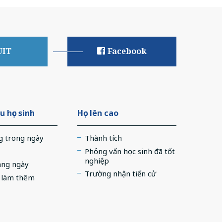
UIT
Facebook
u học sinh
Học lên cao
g trong ngày
Thành tích
Phỏng vấn học sinh đã tốt
nghiệp
àng ngày
Trường nhận tiến cử
c làm thêm