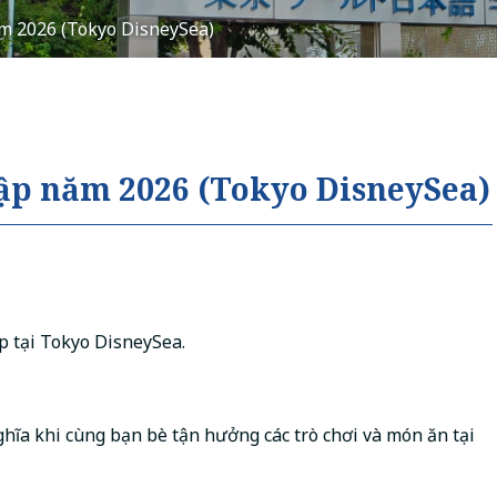
m 2026 (Tokyo DisneySea)
Tiếng Việt
русский
ập năm 2026 (Tokyo DisneySea)
p tại Tokyo DisneySea.
nghĩa khi cùng bạn bè tận hưởng các trò chơi và món ăn tại