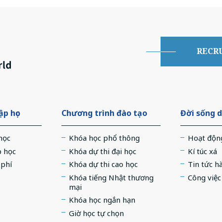
RECR
p học
Chương trình đào tạo
Đời sống d
học
Khóa học phổ thông
Hoạt độn
p học
Khóa dự thi đại học
Kí túc xá
 phí
Khóa dự thi cao học
Tin tức h
Khóa tiếng Nhật thương
Công việ
mại
Khóa học ngắn hạn
Giờ học tự chọn