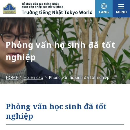
LANG
MENU
日本語
Phỏng vấn học sinh đã tốt
nghiệp
English
HOME
Học lên cao
Phỏng vấn học sinh đã tốt nghiệp
中文（简体）
한국어
Phỏng vấn học sinh đã tốt
nghiệp
Tiếng Việt