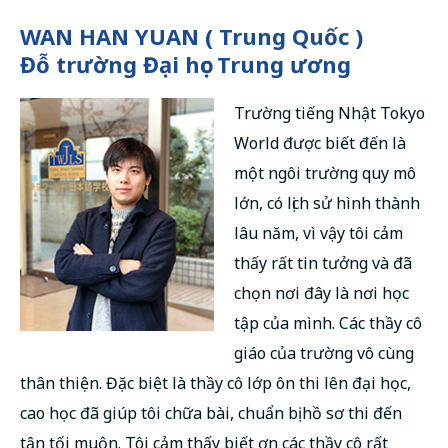
русский
WAN HAN YUAN ( Trung Quốc )
Đỗ trường Đại học Trung ương
Trường tiếng Nhật Tokyo
World được biết đến là
một ngôi trường quy mô
lớn, có lịch sử hình thành
lâu năm, vì vậy tôi cảm
thấy rất tin tưởng và đã
chọn nơi đây là nơi học
tập của mình. Các thầy cô
giáo của trường vô cùng
thân thiện. Đặc biệt là thầy cô lớp ôn thi lên đại học,
cao học đã giúp tôi chữa bài, chuẩn bị hồ sơ thi đến
tận tối muộn. Tôi cảm thấy biết ơn các thầy cô rất