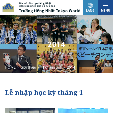
LANG
MENU
日本語
2014
English
HOME
Giới thiệu
Thư viện ảnh
2014
中文（简体）
한국어
Lễ nhập học kỳ tháng 1
Tiếng Việt