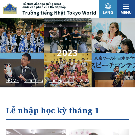
LANG
MENU
日本語
2023
English
HOME
Giới thiệu
Thư viện ảnh
2023
中文（简体）
한국어
Lễ nhập học kỳ tháng 1
Tiếng Việt