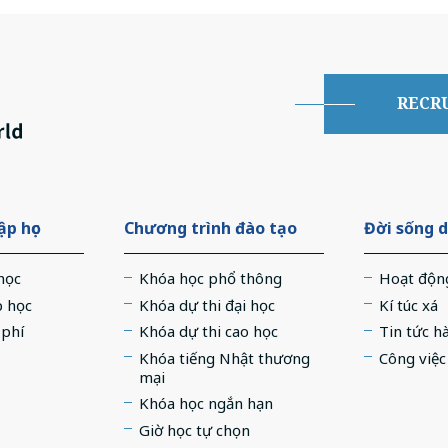
RECR
p học
Chương trình đào tạo
Đời sống d
học
Khóa học phổ thông
Hoạt độn
p học
Khóa dự thi đại học
Kí túc xá
 phí
Khóa dự thi cao học
Tin tức h
Khóa tiếng Nhật thương
Công việ
mại
Khóa học ngắn hạn
Giờ học tự chọn