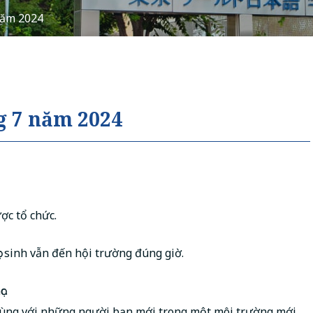
năm 2024
Tiếng Việt
русский
g 7 năm 2024
ợc tổ chức.
c sinh vẫn đến hội trường đúng giờ.
c.
cùng với những người bạn mới trong một môi trường mới.