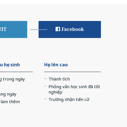
UIT
Facebook
u học sinh
Học lên cao
g trong ngày
Thành tích
Phỏng vấn học sinh đã tốt
nghiệp
àng ngày
Trường nhận tiến cử
c làm thêm